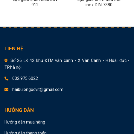
912
inox DIN 7380
LIÊN HỆ
Số 26 LK 42 khu ĐTM vân canh - X Vân Canh - H.Hoài đức -
TP.hà nội
032.975.6022
haibulongocvit@gmail.com
HƯỚNG DẪN
Hướng dẫn mua hàng
Hướng dẫn thanh toán