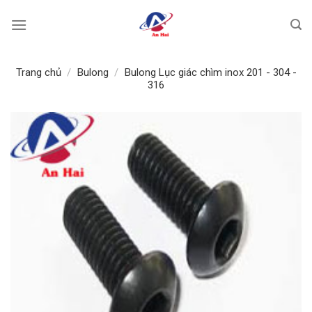
Bỏ
qua
nội
dung
Trang chủ
/
Bulong
/
Bulong Lục giác chìm inox 201 - 304 -
316