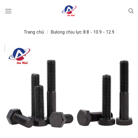
Bỏ
qua
nội
dung
Trang chủ
/
Bulong chịu lực 8.8 - 10.9 - 12.9