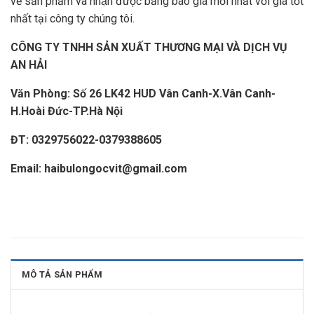
về sản phẩm và nhận được bảng báo giá mới nhất với giá tốt
nhất tại công ty chúng tôi.
CÔNG TY TNHH SẢN XUẤT THƯƠNG MẠI VÀ DỊCH VỤ
AN HẢI
Văn Phòng: Số 26 LK42 HUD Vân Canh-X.Vân Canh-
H.Hoài Đức-TP.Hà Nội
ĐT: 0329756022-0379388605
Email:
haibulongocvit@gmail.com
MÔ TẢ SẢN PHẨM